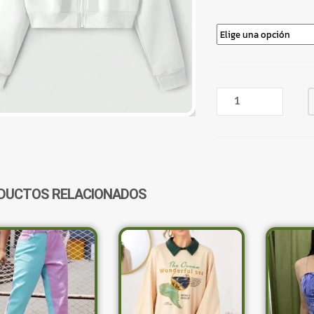
CAMPERA
CROP
TOP
BLANCA
CORAZÓN
ROSA
CANTIDAD
DUCTOS RELACIONADOS