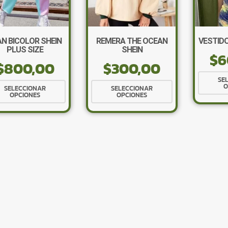
AN BICOLOR SHEIN
REMERA THE OCEAN
VESTIDO
PLUS SIZE
SHEIN
$
6
$
800,00
$
300,00
SE
Este
Este
O
SELECCIONAR
SELECCIONAR
OPCIONES
OPCIONES
producto
producto
tiene
tiene
múltiples
múltiples
variantes.
variantes.
Las
Las
opciones
opciones
se
se
pueden
pueden
elegir
elegir
en
en
la
la