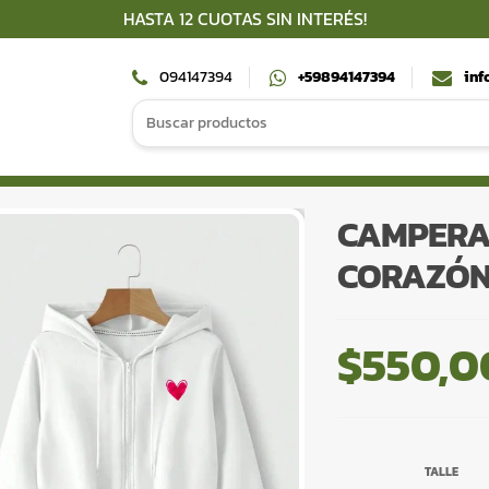
HASTA 12 CUOTAS SIN INTERÉS!
094147394
+59894147394
inf
Search
for:
CAMPERA
CORAZÓN
$
550,0
TALLE