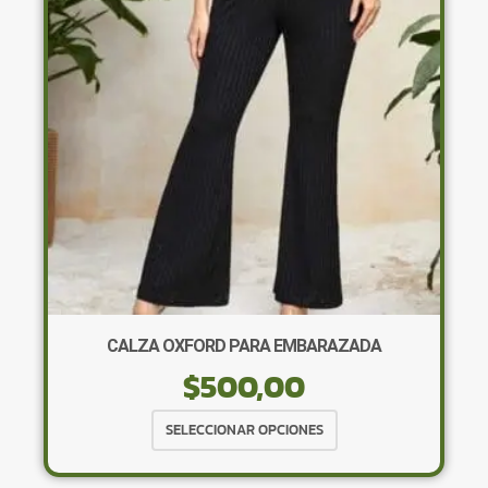
se
pueden
elegir
en
la
página
de
producto
CALZA OXFORD PARA EMBARAZADA
$
500,00
Este
SELECCIONAR OPCIONES
producto
tiene