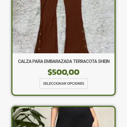
CALZA PARA EMBARAZADA TERRACOTA SHEIN
$
500,00
Este
SELECCIONAR OPCIONES
producto
tiene
múltiples
variantes.
Las
opciones