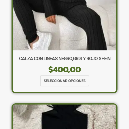
página
de
producto
CALZA CON LINEAS NEGRO,GRIS Y ROJO SHEIN
$
400,00
Este
SELECCIONAR OPCIONES
producto
tiene
múltiples
variantes.
Las
opciones
se