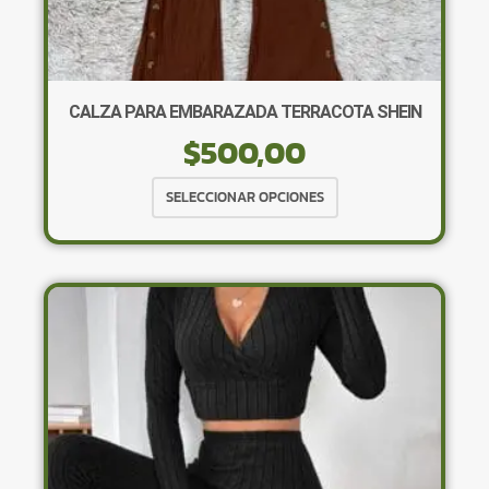
CALZA PARA EMBARAZADA TERRACOTA SHEIN
$
500,00
Este
SELECCIONAR OPCIONES
producto
tiene
múltiples
variantes.
Las
opciones
se
pueden
elegir
en
la