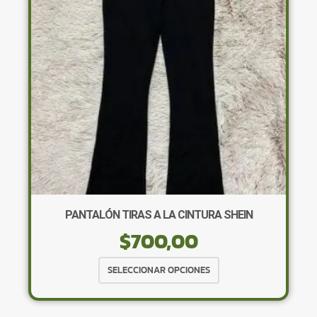
pueden
elegir
en
la
página
de
producto
PANTALÓN TIRAS A LA CINTURA SHEIN
$
700,00
Este
SELECCIONAR OPCIONES
producto
tiene
múltiples