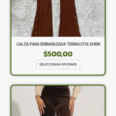
CALZA PARA EMBARAZADA TERRACOTA SHEIN
$
500,00
Este
SELECCIONAR OPCIONES
producto
tiene
múltiples
variantes.
Las
opciones
se
pueden