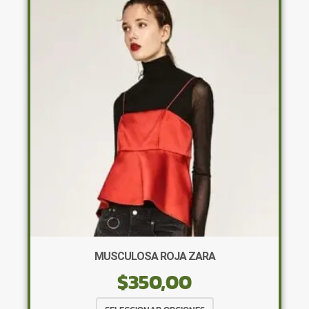
Las
opciones
se
pueden
elegir
en
la
página
de
producto
MUSCULOSA ROJA ZARA
$
350,00
Este