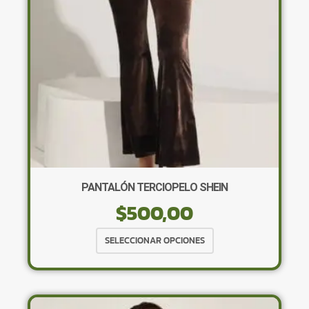
elegir
en
la
página
de
producto
PANTALÓN TERCIOPELO SHEIN
$
500,00
Este
SELECCIONAR OPCIONES
producto
tiene
múltiples
variantes.