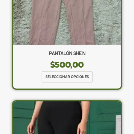
PANTALÓN SHEIN
$
500,00
Este
SELECCIONAR OPCIONES
producto
tiene
múltiples
variantes.
Las
opciones
se
pueden