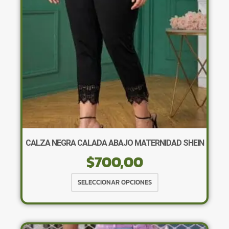
elegir
en
la
página
de
producto
CALZA NEGRA CALADA ABAJO MATERNIDAD SHEIN
$
700,00
Este
SELECCIONAR OPCIONES
producto
tiene
múltiples
variantes.