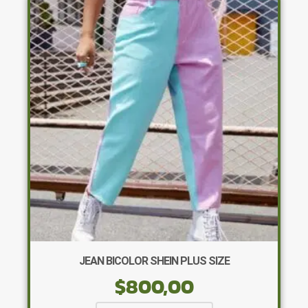
Las
opciones
se
pueden
elegir
en
la
página
de
producto
JEAN BICOLOR SHEIN PLUS SIZE
$
800,00