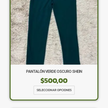
pueden
elegir
en
la
página
de
producto
PANTALÓN VERDE OSCURO SHEIN
$
500,00
Este
SELECCIONAR OPCIONES
producto
tiene
múltiples