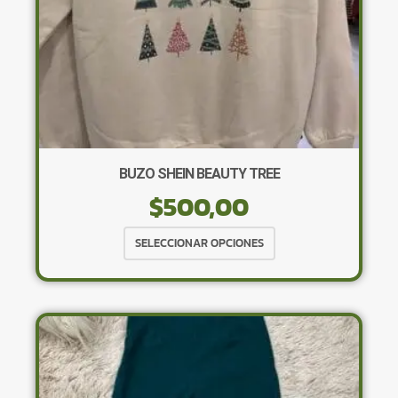
BUZO SHEIN BEAUTY TREE
$
500,00
Este
SELECCIONAR OPCIONES
producto
tiene
múltiples
variantes.
Las
opciones
se