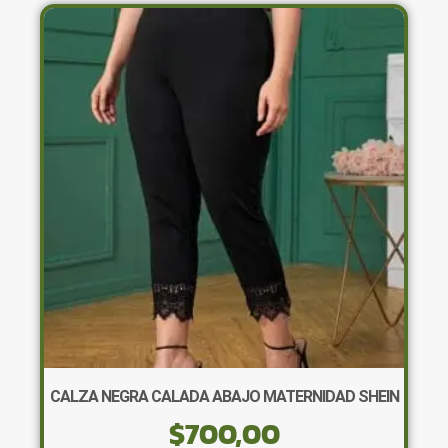
variantes.
Las
opciones
se
pueden
elegir
en
la
página
de
producto
CALZA NEGRA CALADA ABAJO MATERNIDAD SHEIN
$
700,00