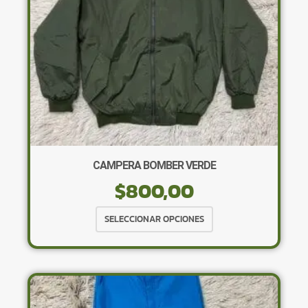
CAMPERA BOMBER VERDE
$
800,00
Este
SELECCIONAR OPCIONES
producto
tiene
múltiples
variantes.
Las