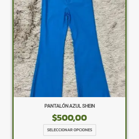
opciones
se
pueden
elegir
en
la
página
de
producto
PANTALÓN AZUL SHEIN
$
500,00
Este
SELECCIONAR OPCIONES
producto