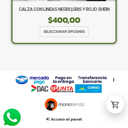
CALZA CON LINEAS NEGRO,GRIS Y ROJO SHEIN
$
400,00
Tu carrito está vacío.
Agregá un producto y aparecerá acá
Este
SELECCIONAR OPCIONES
automáticamente.
producto
tiene
múltiples
variantes.
Las
opciones
se
pueden
elegir
en
la
página
de
Acceso al panel
producto