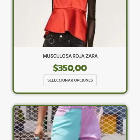
MUSCULOSA ROJA ZARA
$
350,00
Este
SELECCIONAR OPCIONES
producto
tiene
múltiples
variantes.
Las
opciones
se
pueden