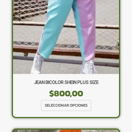
elegir
en
la
página
de
producto
JEAN BICOLOR SHEIN PLUS SIZE
$
800,00
Este
SELECCIONAR OPCIONES
producto
tiene
múltiples
variantes.