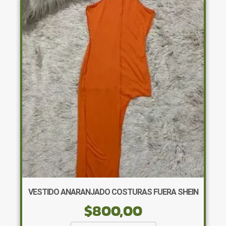
Las
opciones
se
pueden
elegir
en
la
página
de
producto
VESTIDO ANARANJADO COSTURAS FUERA SHEIN
$
800,00