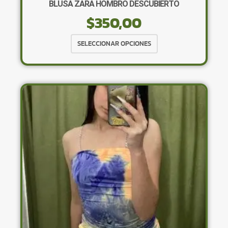
BLUSA ZARA HOMBRO DESCUBIERTO
$
350,00
Este
SELECCIONAR OPCIONES
producto
tiene
múltiples
variantes.
Las
opciones
se
pueden
elegir
en
la
página
de
producto