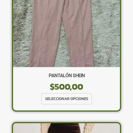
PANTALÓN SHEIN
$
500,00
Este
SELECCIONAR OPCIONES
producto
tiene
múltiples
variantes.
Las