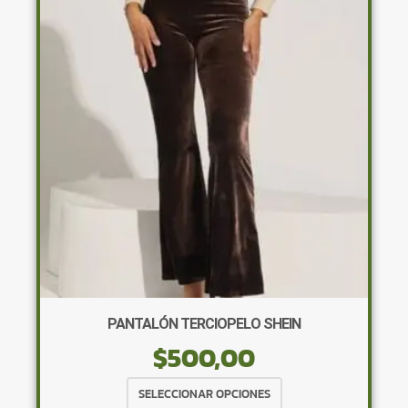
opciones
se
pueden
elegir
en
la
página
de
producto
PANTALÓN TERCIOPELO SHEIN
$
500,00
Este
SELECCIONAR OPCIONES