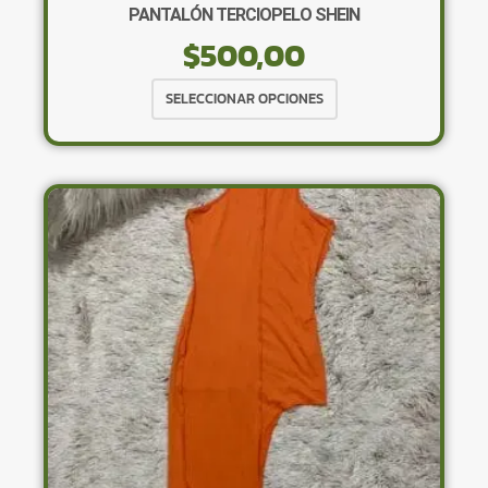
PANTALÓN TERCIOPELO SHEIN
$
500,00
Este
SELECCIONAR OPCIONES
producto
tiene
múltiples
variantes.
Las
opciones
se
pueden
elegir
en
la
página
de
producto