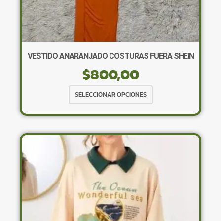
VESTIDO ANARANJADO COSTURAS FUERA SHEIN
$
800,00
Este
SELECCIONAR OPCIONES
producto
tiene
múltiples
variantes.
Las
opciones
se
pueden
elegir
en
la